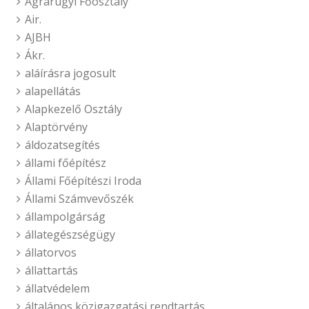
Agrárügyi Főosztály
Air.
AJBH
Ákr.
aláírásra jogosult
alapellátás
Alapkezelő Osztály
Alaptörvény
áldozatsegítés
állami főépítész
Állami Főépítészi Iroda
Állami Számvevőszék
állampolgárság
állategészségügy
állatorvos
állattartás
állatvédelem
általános közigazgatási rendtartás