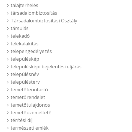
talajterhelés
társadalombiztosítás
Társadalombiztosítási Osztály
társulás
telekadó
telekalakítás
telepengedélyezés
településkép
településképi bejelentési eljárás
településnév
településterv
temetőfenntartó
temetőrendelet
temetőtulajdonos
temetőüzemeltető
térítési díj
természeti emlék