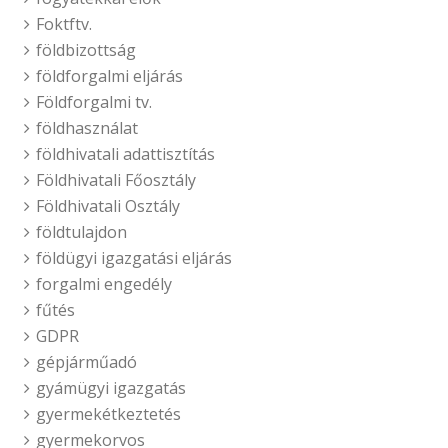
Foktftv.
földbizottság
földforgalmi eljárás
Földforgalmi tv.
földhasználat
földhivatali adattisztítás
Földhivatali Főosztály
Földhivatali Osztály
földtulajdon
földügyi igazgatási eljárás
forgalmi engedély
fűtés
GDPR
gépjárműadó
gyámügyi igazgatás
gyermekétkeztetés
gyermekorvos