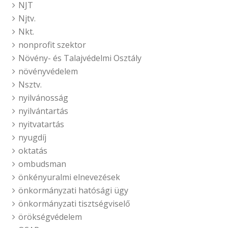
NJT
Njtv.
Nkt.
nonprofit szektor
Növény- és Talajvédelmi Osztály
növényvédelem
Nsztv.
nyilvánosság
nyilvántartás
nyitvatartás
nyugdíj
oktatás
ombudsman
önkényuralmi elnevezések
önkormányzati hatósági ügy
önkormányzati tisztségviselő
örökségvédelem