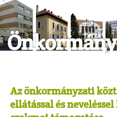
Önkormányz
Az önkormányzati közti
ellátással és nevelésse