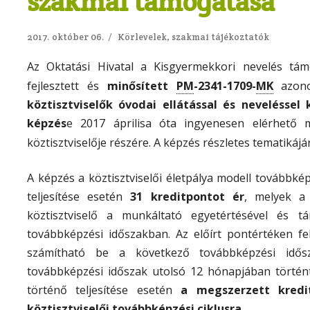
szakmai támogatása
2017. október 06.
/
Körlevelek, szakmai tájékoztatók
Az Oktatási Hivatal a Kisgyermekkori nevelés tám
PM
MK
fejlesztett és
minősített
-2341-1709-
azono
köztisztviselők óvodai ellátással és nevelésse
képzés
e 2017 áprilisa óta ingyenesen elérhető
köztisztviselője részére. A képzés részletes tematikájá
A képzés a köztisztviselői életpálya modell továbbké
teljesítése esetén
31 kreditpontot ér
, melyek 
köztisztviselő a munkáltató egyetértésével és tá
továbbképzési időszakban. Az előírt pontértéken 
számítható be a következő továbbképzési idő
továbbképzési időszak utolsó 12 hónapjában történt
történő teljesítése esetén
a megszerzett kredi
köztisztviselői továbbképzési ciklusra
.