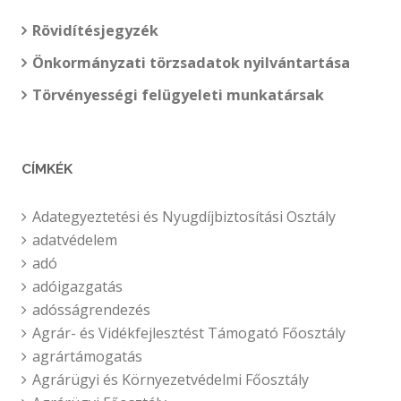
Rövidítésjegyzék
Önkormányzati törzsadatok nyilvántartása
Törvényességi felügyeleti munkatársak
CÍMKÉK
Adategyeztetési és Nyugdíjbiztosítási Osztály
adatvédelem
adó
adóigazgatás
adósságrendezés
Agrár- és Vidékfejlesztést Támogató Főosztály
agrártámogatás
Agrárügyi és Környezetvédelmi Főosztály