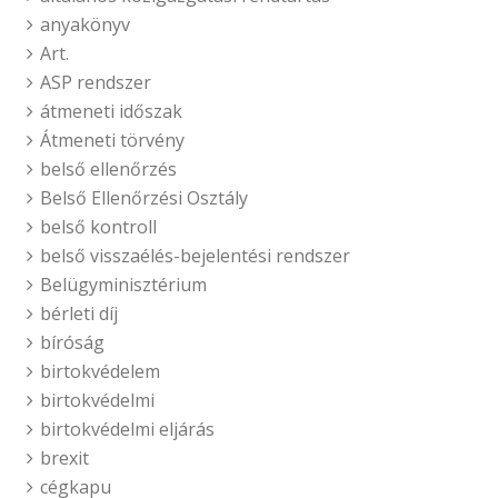
anyakönyv
Art.
ASP rendszer
átmeneti időszak
Átmeneti törvény
belső ellenőrzés
Belső Ellenőrzési Osztály
belső kontroll
belső visszaélés-bejelentési rendszer
Belügyminisztérium
bérleti díj
bíróság
birtokvédelem
birtokvédelmi
birtokvédelmi eljárás
brexit
cégkapu