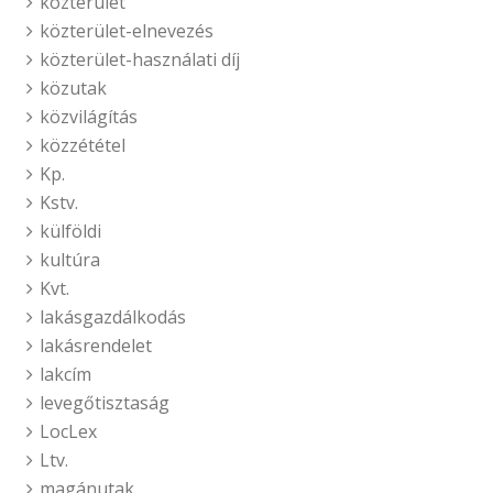
közterület
közterület-elnevezés
közterület-használati díj
közutak
közvilágítás
közzététel
Kp.
Kstv.
külföldi
kultúra
Kvt.
lakásgazdálkodás
lakásrendelet
lakcím
levegőtisztaság
LocLex
Ltv.
magánutak