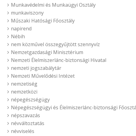
Munkavédelmi és Munkaügyi Osztály
munkaviszony
Műszaki Hatósági Főosztály
napirend
Nébih
nem közművel összegyűjtött szennyvíz
Nemzetgazdasági Minisztérium
Nemzeti Élelmiszerlánc-biztonsági Hivatal
nemzeti jogszabálytár
Nemzeti Művelődési Intézet
nemzetiség
nemzetközi
népegészségügy
Népegészségügyi és Élelmiszerlánc-biztonsági Főosztá
népszavazás
névváltoztatás
névviselés