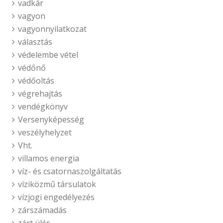
vadkár
vagyon
vagyonnyilatkozat
választás
védelembe vétel
védőnő
védőoltás
végrehajtás
vendégkönyv
Versenyképesség
veszélyhelyzet
Vht.
villamos energia
víz- és csatornaszolgáltatás
víziközmű társulatok
vízjogi engedélyezés
zárszámadás