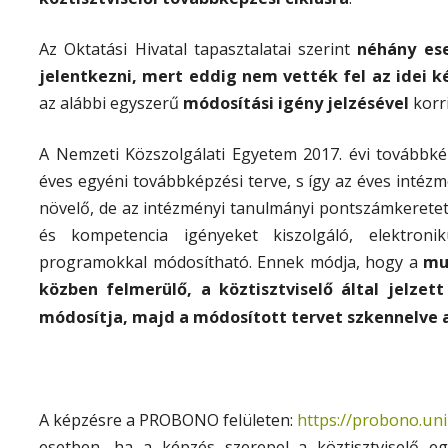
Az Oktatási Hivatal tapasztalatai szerint
néhány ese
jelentkezni, mert eddig nem vették fel az idei k
az alábbi egyszerű
módosítási igény jelzésével
korri
A Nemzeti Közszolgálati Egyetem 2017. évi továbbkép
éves egyéni továbbképzési terve, s így az éves intézm
növelő, de az intézményi tanulmányi pontszámkerete
és kompetencia igényeket kiszolgáló, elektroni
programokkal módosítható. Ennek módja, hogy a
mun
közben felmerülő, a köztisztviselő által jelze
módosítja, majd a módosított tervet szkennelve 
https://probono.u
A képzésre a PROBONO felületen:
esetben, ha a képzés szerepel a köztisztviselő eg