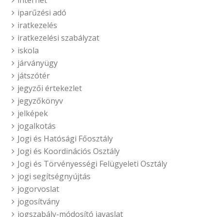
internet
iparűzési adó
iratkezelés
iratkezelési szabályzat
iskola
járványügy
játszótér
jegyzői értekezlet
jegyzőkönyv
jelképek
jogalkotás
Jogi és Hatósági Főosztály
Jogi és Koordinációs Osztály
Jogi és Törvényességi Felügyeleti Osztály
jogi segítségnyújtás
jogorvoslat
jogosítvány
jogszabály-módosító javaslat