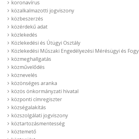
koronavírus
közalkalmazotti jogviszony
közbeszerzés
közérdekű adat
közlekedés
Közlekedési és Útügyi Osztály
Közlekedési Műszaki Engedélyezési Mérésügyi és Fogy
közmeghallgatás
közművelődés
köznevelés
közönséges aranka
közös önkormányzati hivatal
központi címregiszter
községalakítás
közszolgálati jogviszony
köztartozásmentesség
köztemető