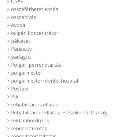
OSAP
összeférhetetlenség
összehívás
óvoda
oxigén koncentrátor
pályázat
Panasztv.
parlagfű
Polgári perrendtartás
polgármester
polgármesteri döntéshozatal
Postatv.
Ptk.
rehabilitációs ellátás
Rehabilitációs Ellátási és Szakértői Osztály
reklámhordozók
rendeletalkotás
rendeltetésváltozás