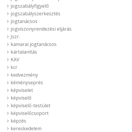
jogszabályfigyelő
jogszabályszerkesztés
jogtanácsos
jogviszonyrendezési eljárás
Jszr.
kamarai jogtanácsos
kártalanítás
KAV
kcr
kedvezmény
kéményseprés
képviselet
képviselő
képviselő-testület
képviselőcsoport
képzés
kereskedelem