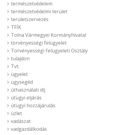
természetvédelem
természetvédelmi terület
területszervezés
TFÍK
Tolna Vármegyei Kormányhivatal
törvényességi felügyelet
Törvényességi Felügyeleti Osztály
tulajdon
Tvt.
ügyelet
ügysegéd
úthasználati díj
útügyi eljárás
útügyi hozzájárulás
üzlet
vadászat
vadgazdálkodás