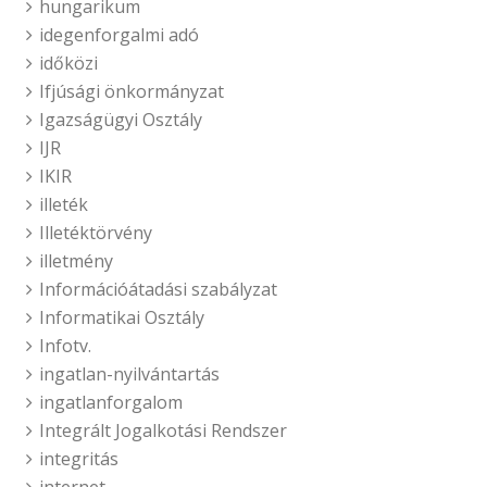
hungarikum
idegenforgalmi adó
időközi
Ifjúsági önkormányzat
Igazságügyi Osztály
IJR
IKIR
illeték
Illetéktörvény
illetmény
Információátadási szabályzat
Informatikai Osztály
Infotv.
ingatlan-nyilvántartás
ingatlanforgalom
Integrált Jogalkotási Rendszer
integritás