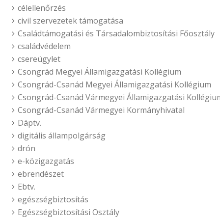
célellenőrzés
civil szervezetek támogatása
Családtámogatási és Társadalombiztosítási Főosztály
családvédelem
csereügylet
Csongrád Megyei Államigazgatási Kollégium
Csongrád-Csanád Megyei Államigazgatási Kollégium
Csongrád-Csanád Vármegyei Államigazgatási Kollégiu
Csongrád-Csanád Vármegyei Kormányhivatal
Dáptv.
digitális állampolgárság
drón
e-közigazgatás
ebrendészet
Ebtv.
egészségbiztosítás
Egészségbiztosítási Osztály