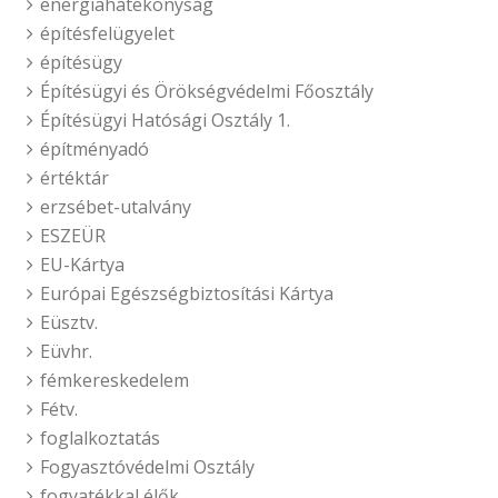
energiahatékonyság
építésfelügyelet
építésügy
Építésügyi és Örökségvédelmi Főosztály
Építésügyi Hatósági Osztály 1.
építményadó
értéktár
erzsébet-utalvány
ESZEÜR
EU-Kártya
Európai Egészségbiztosítási Kártya
Eüsztv.
Eüvhr.
fémkereskedelem
Fétv.
foglalkoztatás
Fogyasztóvédelmi Osztály
fogyatékkal élők