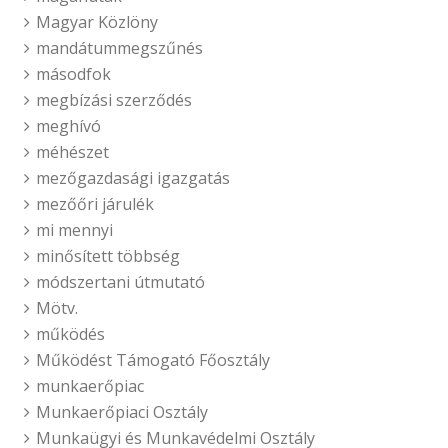
Magyar Közlöny
mandátummegszűnés
másodfok
megbízási szerződés
meghívó
méhészet
mezőgazdasági igazgatás
mezőőri járulék
mi mennyi
minősített többség
módszertani útmutató
Mötv.
működés
Működést Támogató Főosztály
munkaerőpiac
Munkaerőpiaci Osztály
Munkaügyi és Munkavédelmi Osztály