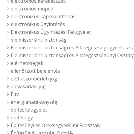
elektromos kerekesszék
elektromos moped
elektronikus kapcsolattartás
elektronikus ügyintézés
Elektronikus Ügyintézési Felügyelet
élelmiszerlánc-biztonság
Élelmiszerlánc-biztonsági és Állategészségügyi Főosztá
Élelmiszerlánc-biztonsági és Állategészségügyi Osztály
elérhetőségek
ellenőrzött bejelentés
előhaszonbérleti jog
elővásárlási jog
Éltv.
energiahatékonyság
építésfelügyelet
építésügy
Építésügyi és Örökségvédelmi Főosztály
Építésügyi Hatósági Osztály 1.