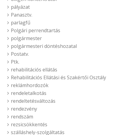
pályázat
Panasztv.
parlagfű
Polgári perrendtartás
polgármester
polgármesteri döntéshozatal
Postatv.
Ptk.
rehabilitációs ellátás
Rehabilitációs Ellátási és Szakértői Osztály
reklámhordozók
rendeletalkotás
rendeltetésváltozás
rendezvény
rendszám
rezsicsökkentés
szálláshely-szolgáltatás