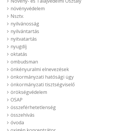
Növény- és Talajvédelmi Osztály
növényvédelem
Nsztv.
nyilvánosság
nyilvántartás
nyitvatartás
nyugdíj
oktatás
ombudsman
önkényuralmi elnevezések
önkormányzati hatósági ügy
önkormányzati tisztségviselő
örökségvédelem
OSAP
összeférhetetlenség
összehívás
óvoda
oxigén koncentrátor