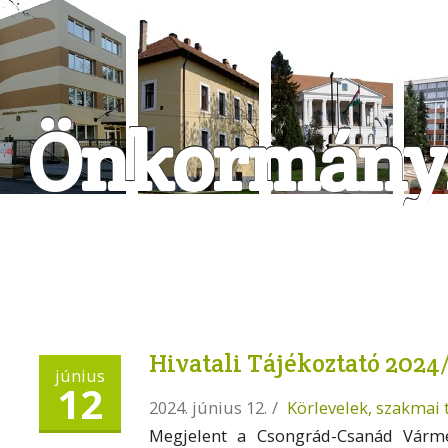
Önkormányz
Hivatali Tájékoztató 2024
június
12
2024. június 12.
/
Körlevelek, szakmai 
Megjelent a Csongrád-Csanád Vármeg