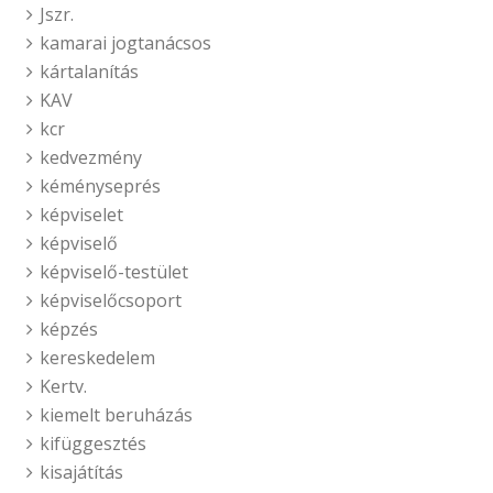
Jszr.
kamarai jogtanácsos
kártalanítás
KAV
kcr
kedvezmény
kéményseprés
képviselet
képviselő
képviselő-testület
képviselőcsoport
képzés
kereskedelem
Kertv.
kiemelt beruházás
kifüggesztés
kisajátítás