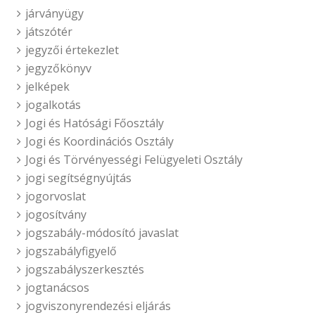
járványügy
játszótér
jegyzői értekezlet
jegyzőkönyv
jelképek
jogalkotás
Jogi és Hatósági Főosztály
Jogi és Koordinációs Osztály
Jogi és Törvényességi Felügyeleti Osztály
jogi segítségnyújtás
jogorvoslat
jogosítvány
jogszabály-módosító javaslat
jogszabályfigyelő
jogszabályszerkesztés
jogtanácsos
jogviszonyrendezési eljárás