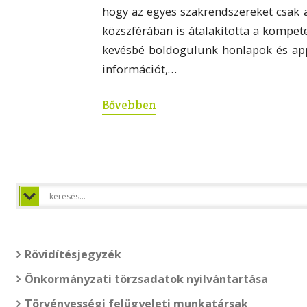
hogy az egyes szakrendszereket csak a
közszférában is átalakította a kompet
kevésbé boldogulunk honlapok és app
információt,…
Bővebben
Rövidítésjegyzék
Önkormányzati törzsadatok nyilvántartása
Törvényességi felügyeleti munkatársak