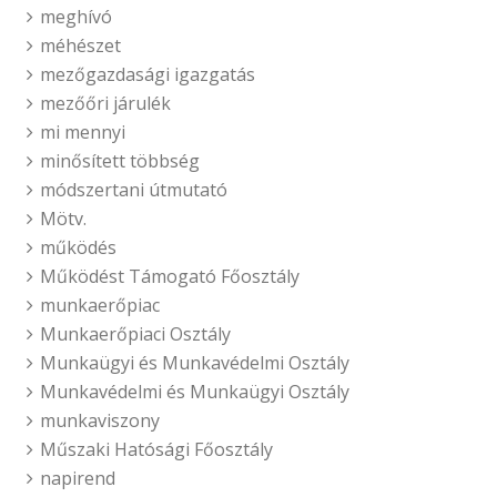
meghívó
méhészet
mezőgazdasági igazgatás
mezőőri járulék
mi mennyi
minősített többség
módszertani útmutató
Mötv.
működés
Működést Támogató Főosztály
munkaerőpiac
Munkaerőpiaci Osztály
Munkaügyi és Munkavédelmi Osztály
Munkavédelmi és Munkaügyi Osztály
munkaviszony
Műszaki Hatósági Főosztály
napirend