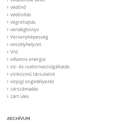
védőnő
védőoltás
végrehajtás
vendégkönyv
Versenyképesség
veszélyhelyzet
Vht.
villamos energia
víz- és csatornaszolgáltatás
víziközmű társulatok
vízjogi engedélyezés
zárszámadás
zárt ülés
ARCHÍVUM