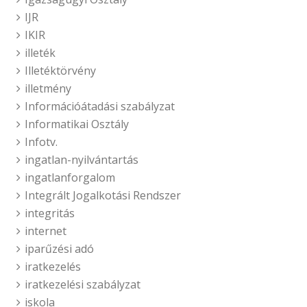
IJR
IKIR
illeték
Illetéktörvény
illetmény
Információátadási szabályzat
Informatikai Osztály
Infotv.
ingatlan-nyilvántartás
ingatlanforgalom
Integrált Jogalkotási Rendszer
integritás
internet
iparűzési adó
iratkezelés
iratkezelési szabályzat
iskola