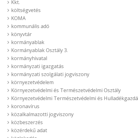
Kkt.
költségvetés
KOMA
kommunális adó
könyvtár
kormányablak
Kormányablak Osztály 3.
kormányhivatal
kormányzati igazgatás
kormányzati szolgálati jogviszony
környezetvédelem
Környezetvédelmi és Természetvédelmi Osztály
Környezetvédelmi Természetvédelmi és Hulladékgazdál
koronavírus
közalkalmazotti jogviszony
közbeszerzés
közérdekű adat