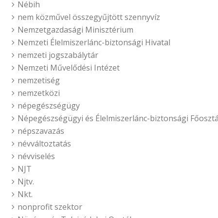
Nébih
nem közművel összegyűjtött szennyvíz
Nemzetgazdasági Minisztérium
Nemzeti Élelmiszerlánc-biztonsági Hivatal
nemzeti jogszabálytár
Nemzeti Művelődési Intézet
nemzetiség
nemzetközi
népegészségügy
Népegészségügyi és Élelmiszerlánc-biztonsági Főosztá
népszavazás
névváltoztatás
névviselés
NJT
Njtv.
Nkt.
nonprofit szektor