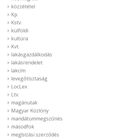
közzététel
Kp.
Kstv.
külföldi
kultúra
Kvt.
lakásgazdálkodás
lakásrendelet
lakcím
levegőtisztaság
LocLex
Ltv.
magánutak
Magyar Közlöny
mandátummegszűnés
másodfok
megbízási szerződés