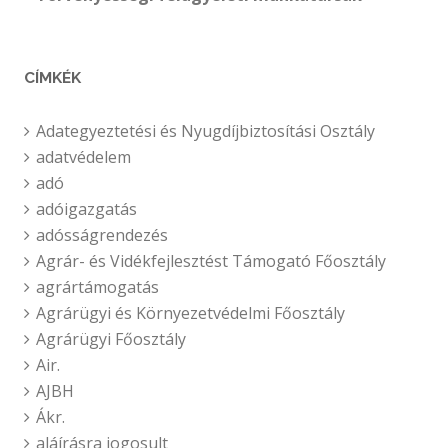
CÍMKÉK
Adategyeztetési és Nyugdíjbiztosítási Osztály
adatvédelem
adó
adóigazgatás
adósságrendezés
Agrár- és Vidékfejlesztést Támogató Főosztály
agrártámogatás
Agrárügyi és Környezetvédelmi Főosztály
Agrárügyi Főosztály
Air.
AJBH
Ákr.
aláírásra jogosult