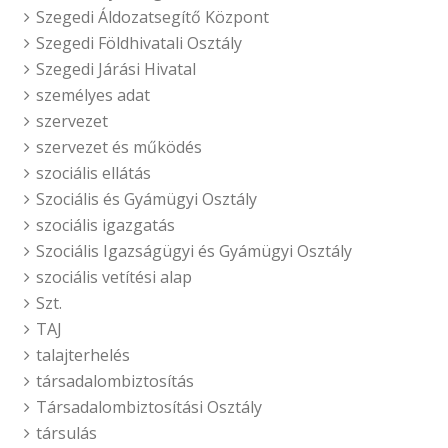
Szegedi Áldozatsegítő Központ
Szegedi Földhivatali Osztály
Szegedi Járási Hivatal
személyes adat
szervezet
szervezet és működés
szociális ellátás
Szociális és Gyámügyi Osztály
szociális igazgatás
Szociális Igazságügyi és Gyámügyi Osztály
szociális vetítési alap
Szt.
TAJ
talajterhelés
társadalombiztosítás
Társadalombiztosítási Osztály
társulás