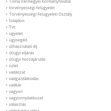
Tolna Vármegyei Kormányhivatal
törvényességi felügyelet
Törvényességi Felügyeleti Osztály
tulajdon
Tvt.
ügyelet
ügysegéd
úthasználati díj
útügyi eljárás
útügyi hozzájárulás
üzlet
vadászat
vadgazdálkodás
vadkár
vagyon
vagyonnyilatkozat
választás
védelembe vétel