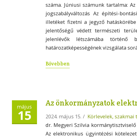
száma. Júniusi számunk tartalma: Az
jogszabályváltozás Az építési-bontás
illetéket fizetni a jegyző hatásköréb
jelentőségű védett természeti terül
jelenlévők létszámába történő 
határozatképességének vizsgálata so
Bővebben
Az önkormányzatok elektr
május
15
2024. május 15.
/
Körlevelek, szakmai 
dr. Megyeri Szilvia kormánytisztviselő
Az elektronikus ügyintézési kötele