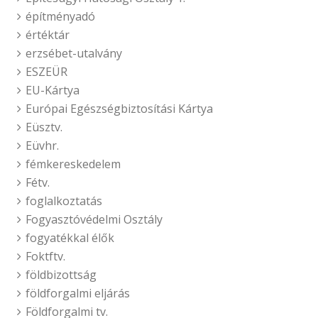
építményadó
értéktár
erzsébet-utalvány
ESZEÜR
EU-Kártya
Európai Egészségbiztosítási Kártya
Eüsztv.
Eüvhr.
fémkereskedelem
Fétv.
foglalkoztatás
Fogyasztóvédelmi Osztály
fogyatékkal élők
Foktftv.
földbizottság
földforgalmi eljárás
Földforgalmi tv.