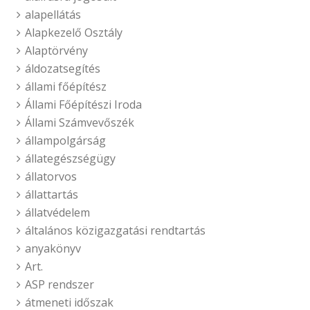
alapellátás
Alapkezelő Osztály
Alaptörvény
áldozatsegítés
állami főépítész
Állami Főépítészi Iroda
Állami Számvevőszék
állampolgárság
állategészségügy
állatorvos
állattartás
állatvédelem
általános közigazgatási rendtartás
anyakönyv
Art.
ASP rendszer
átmeneti időszak