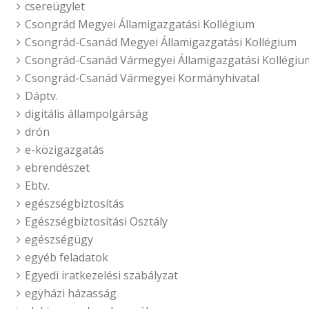
csereügylet
Csongrád Megyei Államigazgatási Kollégium
Csongrád-Csanád Megyei Államigazgatási Kollégium
Csongrád-Csanád Vármegyei Államigazgatási Kollégiu
Csongrád-Csanád Vármegyei Kormányhivatal
Dáptv.
digitális állampolgárság
drón
e-közigazgatás
ebrendészet
Ebtv.
egészségbiztosítás
Egészségbiztosítási Osztály
egészségügy
egyéb feladatok
Egyedi iratkezelési szabályzat
egyházi házasság