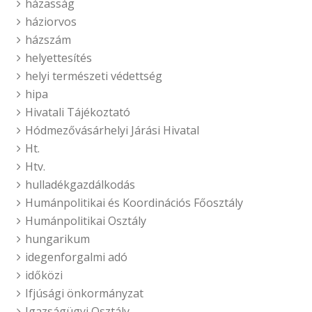
házasság
háziorvos
házszám
helyettesítés
helyi természeti védettség
hipa
Hivatali Tájékoztató
Hódmezővásárhelyi Járási Hivatal
Ht.
Htv.
hulladékgazdálkodás
Humánpolitikai és Koordinációs Főosztály
Humánpolitikai Osztály
hungarikum
idegenforgalmi adó
időközi
Ifjúsági önkormányzat
Igazságügyi Osztály