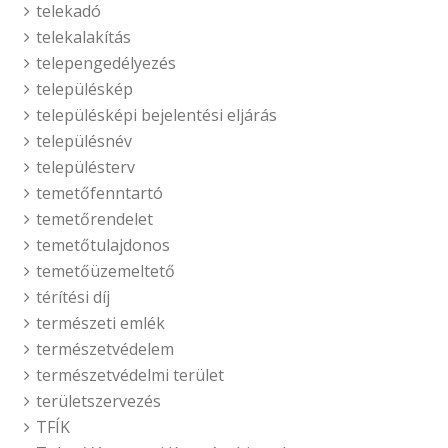
telekadó
telekalakítás
telepengedélyezés
településkép
településképi bejelentési eljárás
településnév
településterv
temetőfenntartó
temetőrendelet
temetőtulajdonos
temetőüzemeltető
térítési díj
természeti emlék
természetvédelem
természetvédelmi terület
területszervezés
TFÍK