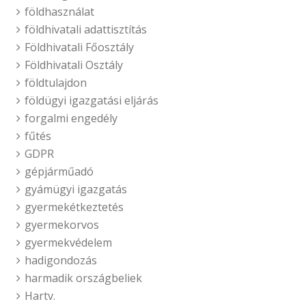
földhasználat
földhivatali adattisztítás
Földhivatali Főosztály
Földhivatali Osztály
földtulajdon
földügyi igazgatási eljárás
forgalmi engedély
fűtés
GDPR
gépjárműadó
gyámügyi igazgatás
gyermekétkeztetés
gyermekorvos
gyermekvédelem
hadigondozás
harmadik országbeliek
Hartv.