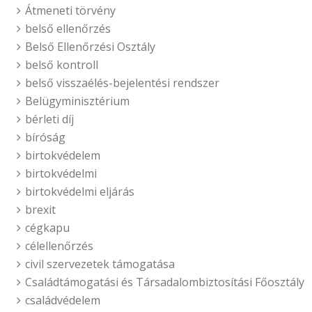
Átmeneti törvény
belső ellenőrzés
Belső Ellenőrzési Osztály
belső kontroll
belső visszaélés-bejelentési rendszer
Belügyminisztérium
bérleti díj
bíróság
birtokvédelem
birtokvédelmi
birtokvédelmi eljárás
brexit
cégkapu
célellenőrzés
civil szervezetek támogatása
Családtámogatási és Társadalombiztosítási Főosztály
családvédelem