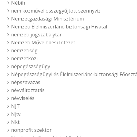
Nébih
nem közművel összegyűjtött szennyvíz
Nemzetgazdasági Minisztérium
Nemzeti Élelmiszerlánc-biztonsági Hivatal
nemzeti jogszabálytár
Nemzeti Művelődési Intézet
nemzetiség
nemzetközi
népegészségügy
Népegészségügyi és Élelmiszerlánc-biztonsági Főosztá
népszavazás
névváltoztatás
névviselés
NJT
Njtv.
Nkt.
nonprofit szektor