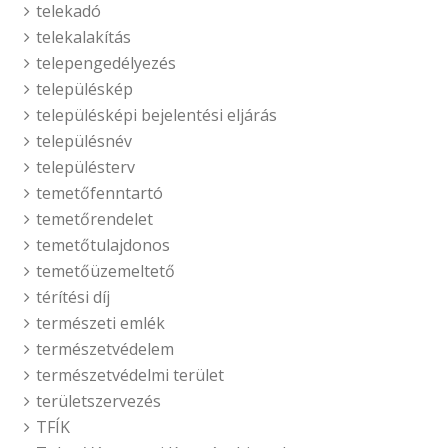
telekadó
telekalakítás
telepengedélyezés
településkép
településképi bejelentési eljárás
településnév
településterv
temetőfenntartó
temetőrendelet
temetőtulajdonos
temetőüzemeltető
térítési díj
természeti emlék
természetvédelem
természetvédelmi terület
területszervezés
TFÍK