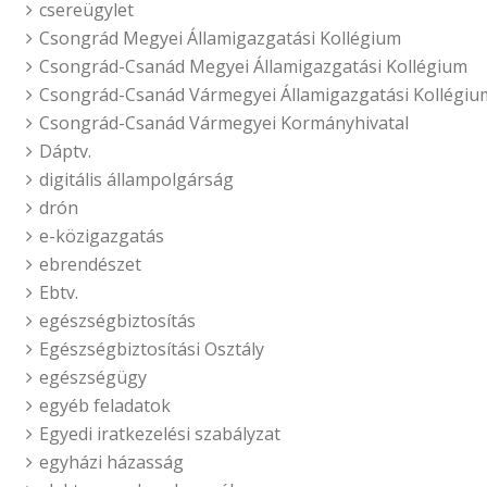
csereügylet
Csongrád Megyei Államigazgatási Kollégium
Csongrád-Csanád Megyei Államigazgatási Kollégium
Csongrád-Csanád Vármegyei Államigazgatási Kollégiu
Csongrád-Csanád Vármegyei Kormányhivatal
Dáptv.
digitális állampolgárság
drón
e-közigazgatás
ebrendészet
Ebtv.
egészségbiztosítás
Egészségbiztosítási Osztály
egészségügy
egyéb feladatok
Egyedi iratkezelési szabályzat
egyházi házasság