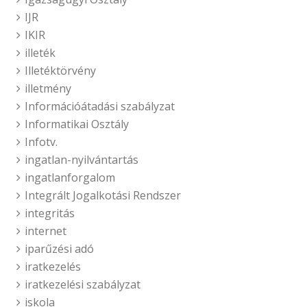
IJR
IKIR
illeték
Illetéktörvény
illetmény
Információátadási szabályzat
Informatikai Osztály
Infotv.
ingatlan-nyilvántartás
ingatlanforgalom
Integrált Jogalkotási Rendszer
integritás
internet
iparűzési adó
iratkezelés
iratkezelési szabályzat
iskola