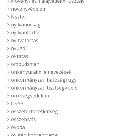
Növény- és Talajvédelmi Osztály
növényvédelem
Nsztv.
nyilvánosság
nyilvántartás
nyitvatartás
nyugdíj
oktatás
ombudsman
önkényuralmi elnevezések
önkormányzati hatósági ügy
önkormányzati tisztségviselő
örökségvédelem
OSAP
összeférhetetlenség
összehívás
óvoda
oxigén koncentrátor