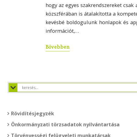
hogy az egyes szakrendszereket csak a
közszférában is átalakította a kompet
kevésbé boldogulunk honlapok és app
információt,…
Bővebben
Rövidítésjegyzék
Önkormányzati törzsadatok nyilvántartása
Törvényességi felügyeleti munkatársak