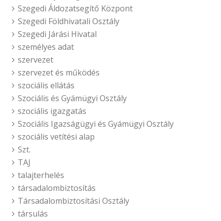
Szegedi Áldozatsegítő Központ
Szegedi Földhivatali Osztály
Szegedi Járási Hivatal
személyes adat
szervezet
szervezet és működés
szociális ellátás
Szociális és Gyámügyi Osztály
szociális igazgatás
Szociális Igazságügyi és Gyámügyi Osztály
szociális vetítési alap
Szt.
TAJ
talajterhelés
társadalombiztosítás
Társadalombiztosítási Osztály
társulás