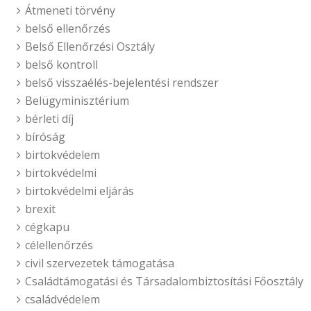
Átmeneti törvény
belső ellenőrzés
Belső Ellenőrzési Osztály
belső kontroll
belső visszaélés-bejelentési rendszer
Belügyminisztérium
bérleti díj
bíróság
birtokvédelem
birtokvédelmi
birtokvédelmi eljárás
brexit
cégkapu
célellenőrzés
civil szervezetek támogatása
Családtámogatási és Társadalombiztosítási Főosztály
családvédelem