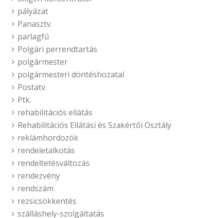
pályázat
Panasztv.
parlagfű
Polgári perrendtartás
polgármester
polgármesteri döntéshozatal
Postatv.
Ptk.
rehabilitációs ellátás
Rehabilitációs Ellátási és Szakértői Osztály
reklámhordozók
rendeletalkotás
rendeltetésváltozás
rendezvény
rendszám
rezsicsökkentés
szálláshely-szolgáltatás