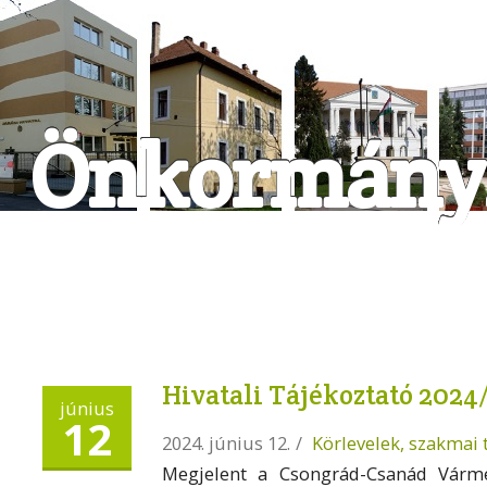
Önkormányz
Hivatali Tájékoztató 2024
június
12
2024. június 12.
/
Körlevelek, szakmai 
Megjelent a Csongrád-Csanád Vármeg