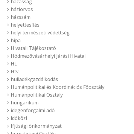
házasság
háziorvos
házszám
helyettesítés
helyi természeti védettség
hipa
Hivatali Tájékoztató
Hódmezővásárhelyi Járási Hivatal
Ht.
Htv.
hulladékgazdálkodás
Humánpolitikai és Koordinációs Főosztály
Humánpolitikai Osztály
hungarikum
idegenforgalmi adó
időközi
Ifjúsági önkormányzat
Igazságügyi Osztály