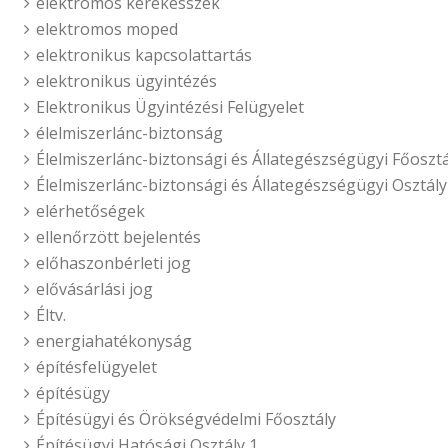
elektromos kerekesszék
elektromos moped
elektronikus kapcsolattartás
elektronikus ügyintézés
Elektronikus Ügyintézési Felügyelet
élelmiszerlánc-biztonság
Élelmiszerlánc-biztonsági és Állategészségügyi Főosztá
Élelmiszerlánc-biztonsági és Állategészségügyi Osztály
elérhetőségek
ellenőrzött bejelentés
előhaszonbérleti jog
elővásárlási jog
Éltv.
energiahatékonyság
építésfelügyelet
építésügy
Építésügyi és Örökségvédelmi Főosztály
Építésügyi Hatósági Osztály 1.