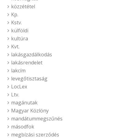
közzététel
Kp.
Kstv.
külföldi
kultúra
Kvt.
lakásgazdálkodás
lakásrendelet
lakcím
levegőtisztaság
LocLex
Ltv.
magánutak
Magyar Közlöny
mandátummegszűnés
másodfok
megbízási szerződés