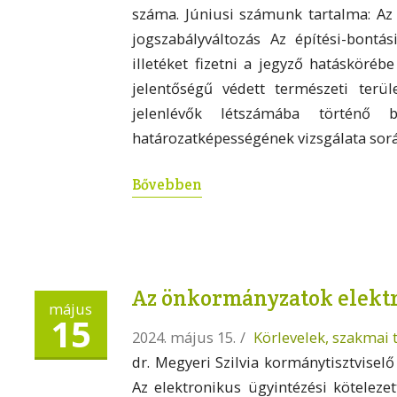
száma. Júniusi számunk tartalma: Az
jogszabályváltozás Az építési-bontás
illetéket fizetni a jegyző hatásköréb
jelentőségű védett természeti terül
jelenlévők létszámába történő 
határozatképességének vizsgálata so
Bővebben
Az önkormányzatok elektr
május
15
2024. május 15.
/
Körlevelek, szakmai 
dr. Megyeri Szilvia kormánytisztviselő
Az elektronikus ügyintézési kötele