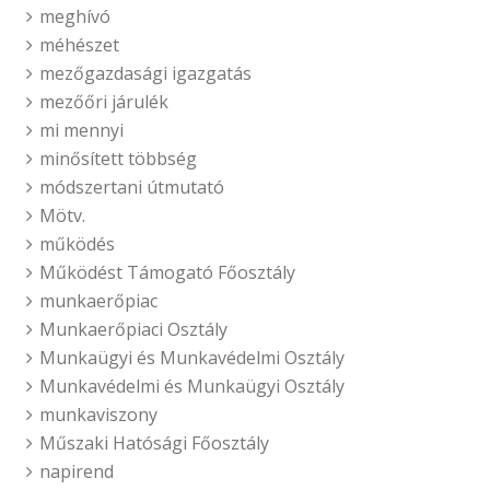
meghívó
méhészet
mezőgazdasági igazgatás
mezőőri járulék
mi mennyi
minősített többség
módszertani útmutató
Mötv.
működés
Működést Támogató Főosztály
munkaerőpiac
Munkaerőpiaci Osztály
Munkaügyi és Munkavédelmi Osztály
Munkavédelmi és Munkaügyi Osztály
munkaviszony
Műszaki Hatósági Főosztály
napirend