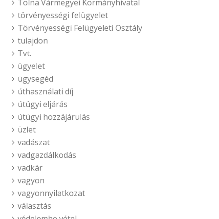
Tolna Vármegyei Kormányhivatal
törvényességi felügyelet
Törvényességi Felügyeleti Osztály
tulajdon
Tvt.
ügyelet
ügysegéd
úthasználati díj
útügyi eljárás
útügyi hozzájárulás
üzlet
vadászat
vadgazdálkodás
vadkár
vagyon
vagyonnyilatkozat
választás
védelembe vétel