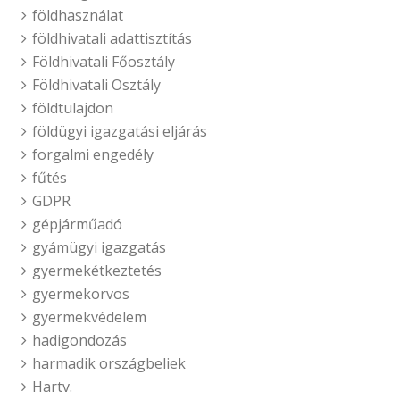
földhasználat
földhivatali adattisztítás
Földhivatali Főosztály
Földhivatali Osztály
földtulajdon
földügyi igazgatási eljárás
forgalmi engedély
fűtés
GDPR
gépjárműadó
gyámügyi igazgatás
gyermekétkeztetés
gyermekorvos
gyermekvédelem
hadigondozás
harmadik országbeliek
Hartv.