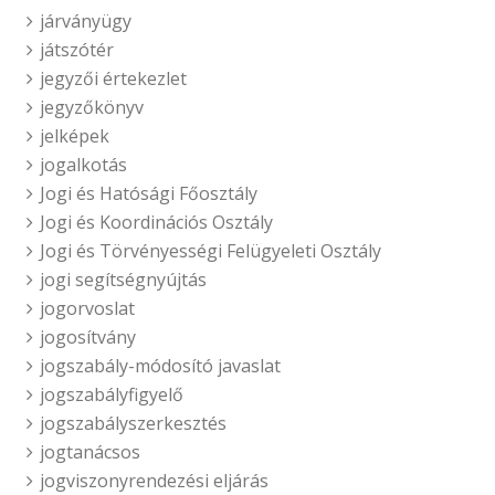
járványügy
játszótér
jegyzői értekezlet
jegyzőkönyv
jelképek
jogalkotás
Jogi és Hatósági Főosztály
Jogi és Koordinációs Osztály
Jogi és Törvényességi Felügyeleti Osztály
jogi segítségnyújtás
jogorvoslat
jogosítvány
jogszabály-módosító javaslat
jogszabályfigyelő
jogszabályszerkesztés
jogtanácsos
jogviszonyrendezési eljárás