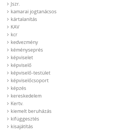
Jszr.
kamarai jogtanácsos
kártalanítás
KAV
kcr
kedvezmény
kéményseprés
képviselet
képviselő
képviselő-testület
képviselőcsoport
képzés
kereskedelem
Kertv.
kiemelt beruházás
kifüggesztés
kisajátítás