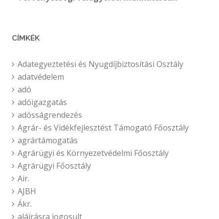
CÍMKÉK
Adategyeztetési és Nyugdíjbiztosítási Osztály
adatvédelem
adó
adóigazgatás
adósságrendezés
Agrár- és Vidékfejlesztést Támogató Főosztály
agrártámogatás
Agrárügyi és Környezetvédelmi Főosztály
Agrárügyi Főosztály
Air.
AJBH
Ákr.
aláírásra jogosult