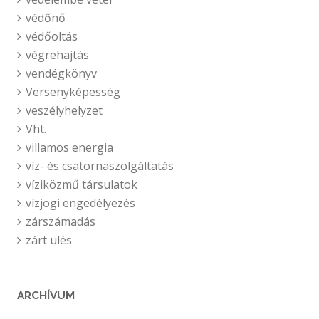
védőnő
védőoltás
végrehajtás
vendégkönyv
Versenyképesség
veszélyhelyzet
Vht.
villamos energia
víz- és csatornaszolgáltatás
víziközmű társulatok
vízjogi engedélyezés
zárszámadás
zárt ülés
ARCHÍVUM