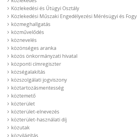
közlekedés
Közlekedési és Útügyi Osztály
Közlekedési Műszaki Engedélyezési Mérésügyi és Fogy
közmeghallgatás
közművelődés
köznevelés
közönséges aranka
közös önkormányzati hivatal
központi címregiszter
községalakítás
közszolgálati jogviszony
köztartozásmentesség
köztemető
közterület
közterület-elnevezés
közterület-használati díj
közutak
közvilágítás