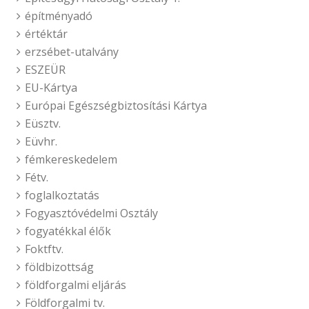
építményadó
értéktár
erzsébet-utalvány
ESZEÜR
EU-Kártya
Európai Egészségbiztosítási Kártya
Eüsztv.
Eüvhr.
fémkereskedelem
Fétv.
foglalkoztatás
Fogyasztóvédelmi Osztály
fogyatékkal élők
Foktftv.
földbizottság
földforgalmi eljárás
Földforgalmi tv.