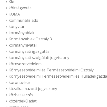
Kkt.
költségvetés
KOMA
kommunális adó
könyvtár
kormányablak
Kormányablak Osztály 3.
kormányhivatal
kormányzati igazgatás
kormányzati szolgálati jogviszony
környezetvédelem
Környezetvédelmi és Természetvédelmi Osztály
Környezetvédelmi Természetvédelmi és Hulladékgazdál
koronavírus
közalkalmazotti jogviszony
közbeszerzés
közérdekű adat