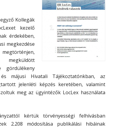
Jegyző Kollegák
cLexet kezelő
nak érdekében,
jusi megkezdése
 megtörténjen,
 megküldött
se gördülékeny
 és májusi Hivatali Tájékoztatónkban, az
artott jelenléti képzés keretében, valamint
aszoltuk meg az ügyintézők LocLex használata
yzattól kértük törvényességi felhívásban
ek 2.208 módosítása publikálási hibáinak