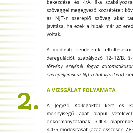
bekezdése és 4/A. §-a szabályozza
szöveggel megegyező közzétételt követ
az NJT-n szereplő szöveg akár tart
javítása, ha ezek a hibák már az erede
voltak.
A módosító rendeletek feltöltéseko
deregulációt szabályozó 12–12/B. §
törvény erejénél fogva automatikusa
szerepeljenek az NJT-n hatályosként)
kie
2.
A VIZSGÁLAT FOLYAMATA
A Jegyző Kollegáktól kért és k
mennyiségű adat alapul vételév
önkormányzatának 3.404 alaprende
4.435 módosítását (azaz összesen 7.83