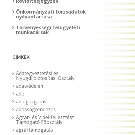
Rövidítésjegyzék
Önkormányzati törzsadatok
nyilvántartása
Törvényességi felügyeleti
munkatársak
CÍMKÉK
Adategyeztetési és
Nyugdíjbiztosítási Osztály
adatvédelem
adó
adóigazgatás
adósságrendezés
Agrár- és Vidékfejlesztést
Támogató Főosztály
agrártámogatás