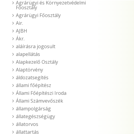
Agrárügyi és Környezetvédelmi
Főosztály
Agrárügyi Főosztály
Air.
AJBH
Ákr.
aláírásra jogosult
alapellátás
Alapkezelő Osztály
Alaptörvény
áldozatsegítés
állami főépítész
Állami Főépítészi Iroda
Állami Számvevőszék
állampolgárság
állategészségügy
állatorvos
állattartás