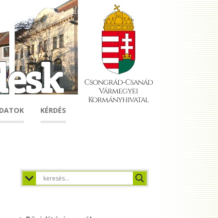
desk
Csongrád-Csanád
Vármegyei
Kormányhivatal
ADATOK
KÉRDÉS