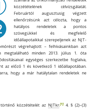
számára az önkormányzati rendeletek
közzétételének célvizsgálatát.
Februártól augusztusig végzett
ellenőrzésünk azt célozta, hogy a
hatályos rendeletek a pontos
szövegükkel és megfelelő
időállapotaikkal szerepeljenek az NJT-
omórészt végrehajtott – felhívásainkban azt
 megtalálható minden 2013. július 1. óta
ódosításaival egységes szerkezetbe foglalva,
nt az előző 1 és következő 1 időállapotában.
 arra, hogy a már hatálytalan rendeletek ne
[1]
NJTkr
történő közzétételét az
.
4. § (2)–(3)