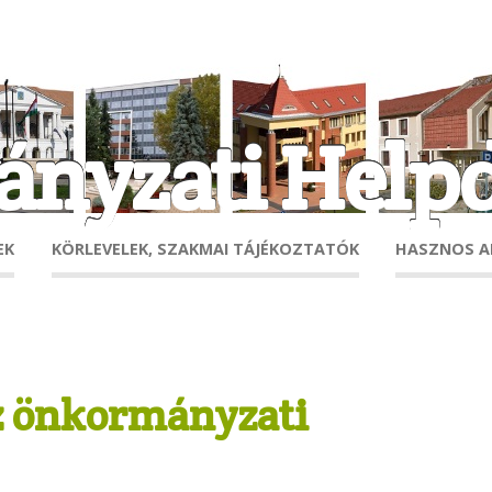
nyzati Help
EK
KÖRLEVELEK, SZAKMAI TÁJÉKOZTATÓK
HASZNOS 
z önkormányzati