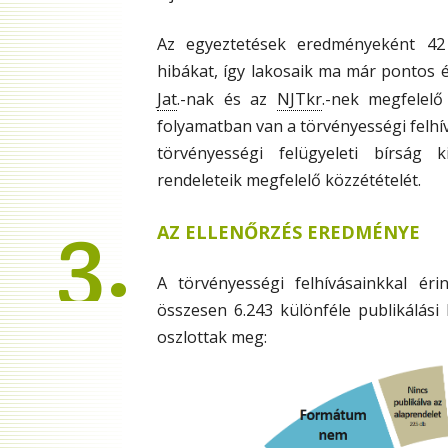
Az egyeztetések eredményeként 42 ö
hibákat, így lakosaik ma már pontos é
Jat
NJTkr
.-nak és az
.-nek megfelel
folyamatban van a törvényességi felhí
törvényességi felügyeleti bírság 
rendeleteik megfelelő közzétételét.
3.
AZ ELLENŐRZÉS EREDMÉNYE
A törvényességi felhívásainkkal éri
összesen 6.243 különféle publikálás
oszlottak meg: