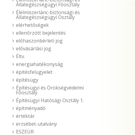
Állategészségügyi Főosztály
Élelmiszerlánc-biztonsági és
Állategészségügyi Osztály
elérhetőségek
ellenőrzött bejelentés
előhaszonbérleti jog
elővásárlási jog
Éltv.
energiahatékonyság
építésfelügyelet
építésügy
Építésügyi és Örökségvédelmi
Főosztály
Építésügyi Hatósági Osztály 1.
építményadó
értéktár
erzsébet-utalvány
ESZEÜR