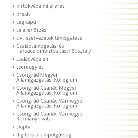
birtokvédelmi eljárás
brexit
cégkapu
célellenőrzés
civil szervezetek támogatása
Családtámogatási és
Társadalombiztosítási Főosztály
családvédelem
csereügylet
Csongrád Megyei
Államigazgatási Kollégium
Csongrád-Csanád Megyei
Államigazgatási Kollégium
Csongrád-Csanád Vármegyei
Államigazgatási Kollégium
Csongrád-Csanád Vármegyei
Kormányhivatal
Dáptv.
digitális állampolgárság