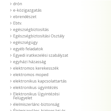
drón
e-közigazgatás
ebrendészet
Ebtv.
egészségbiztosítás
Egészségbiztosítási Osztály
egészségügy
egyéb feladatok
Egyedi iratkezelési szabályzat
egyházi házasság
elektromos kerekesszék
elektromos moped
elektronikus kapcsolattartás
elektronikus ügyintézés
Elektronikus Ügyintézési
Felügyelet
élelmiszerlánc-biztonság
Élelmiszerlánc-biztonsági és