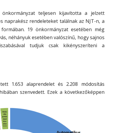
nkormányzat teljesen kijavította a jelzett
s naprakész rendeleteket találnak az NJT-n, a
ő formában. 19 önkormányzat esetében még
vás, néhányuk esetében valószínű, hogy sajnos
kiszabásával tudjuk csak kikényszeríteni a
ntett 1.653 alaprendelet és 2.208 módosítás
i hibában szenvedett. Ezek a következőképpen