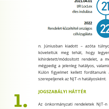
n. Júniusban kiadott – azóta túlny
követeltük meg tehát, hogy legyen
kihirdetett/módosított rendelet, a m
mégpedig a jelenleg hatályos, valami
Külön figyelmet kellett fordítanunk
szerepeljenek az NJT-n hatályosként.
1.
JOGSZABÁLYI HÁTTÉR
Az önkormányzati rendeletek NJT-n 