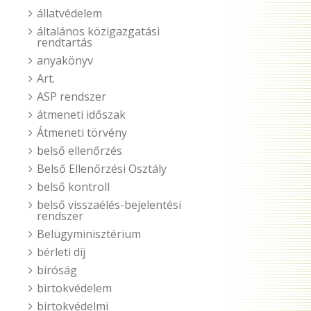
állatvédelem
általános közigazgatási
rendtartás
anyakönyv
Art.
ASP rendszer
átmeneti időszak
Átmeneti törvény
belső ellenőrzés
Belső Ellenőrzési Osztály
belső kontroll
belső visszaélés-bejelentési
rendszer
Belügyminisztérium
bérleti díj
bíróság
birtokvédelem
birtokvédelmi