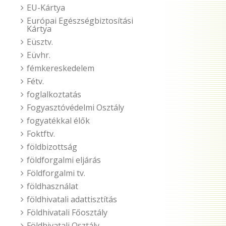
EU-Kártya
Európai Egészségbiztosítási
Kártya
Eüsztv.
Eüvhr.
fémkereskedelem
Fétv.
foglalkoztatás
Fogyasztóvédelmi Osztály
fogyatékkal élők
Foktftv.
földbizottság
földforgalmi eljárás
Földforgalmi tv.
földhasználat
földhivatali adattisztítás
Földhivatali Főosztály
Földhivatali Osztály