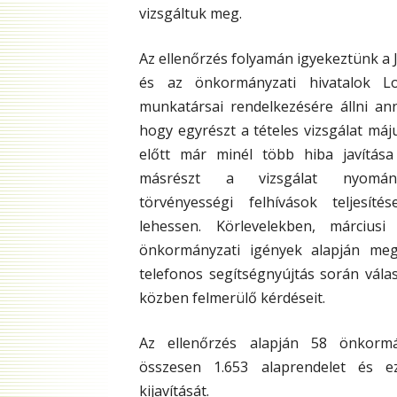
vizsgáltuk meg.
Az ellenőrzés folyamán igyekeztünk a 
és az önkormányzati hivatalok Lo
munkatársai rendelkezésére állni an
hogy egyrészt a tételes vizsgálat má
előtt már minél több hiba javítása
másrészt a vizsgálat nyomán
törvényességi felhívások teljesíté
lehessen. Körlevelekben, márciusi
önkormányzati igények alapján megt
telefonos segítségnyújtás során vál
közben felmerülő kérdéseit.
Az ellenőrzés alapján 58 önkormán
összesen 1.653 alaprendelet és ez
kijavítását.