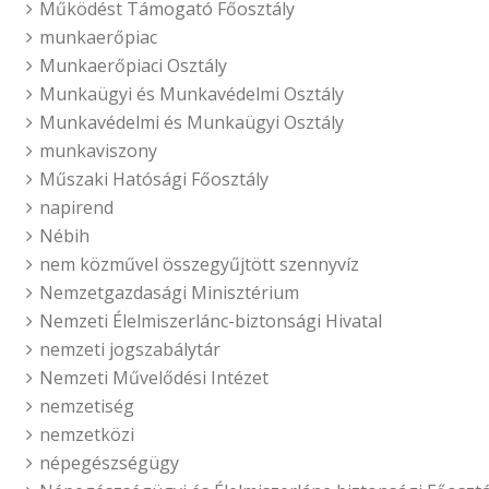
Működést Támogató Főosztály
munkaerőpiac
Munkaerőpiaci Osztály
Munkaügyi és Munkavédelmi Osztály
Munkavédelmi és Munkaügyi Osztály
munkaviszony
Műszaki Hatósági Főosztály
napirend
Nébih
nem közművel összegyűjtött szennyvíz
Nemzetgazdasági Minisztérium
Nemzeti Élelmiszerlánc-biztonsági Hivatal
nemzeti jogszabálytár
Nemzeti Művelődési Intézet
nemzetiség
nemzetközi
népegészségügy