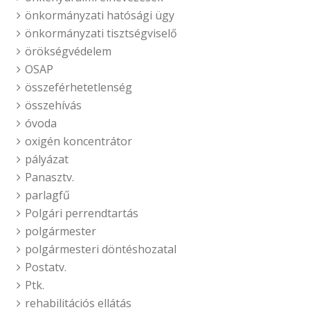
önkormányzati hatósági ügy
önkormányzati tisztségviselő
örökségvédelem
OSAP
összeférhetetlenség
összehívás
óvoda
oxigén koncentrátor
pályázat
Panasztv.
parlagfű
Polgári perrendtartás
polgármester
polgármesteri döntéshozatal
Postatv.
Ptk.
rehabilitációs ellátás