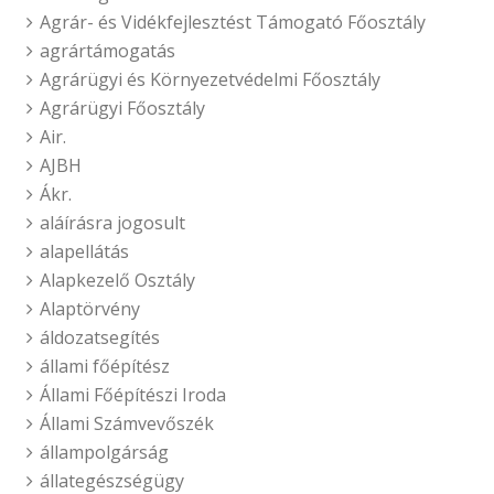
Agrár- és Vidékfejlesztést Támogató Főosztály
agrártámogatás
Agrárügyi és Környezetvédelmi Főosztály
Agrárügyi Főosztály
Air.
AJBH
Ákr.
aláírásra jogosult
alapellátás
Alapkezelő Osztály
Alaptörvény
áldozatsegítés
állami főépítész
Állami Főépítészi Iroda
Állami Számvevőszék
állampolgárság
állategészségügy