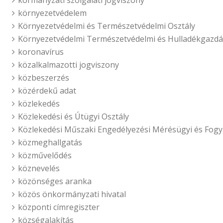
kormányzati szolgálati jogviszony
környezetvédelem
Környezetvédelmi és Természetvédelmi Osztály
Környezetvédelmi Természetvédelmi és Hulladékgazdál
koronavírus
közalkalmazotti jogviszony
közbeszerzés
közérdekű adat
közlekedés
Közlekedési és Útügyi Osztály
Közlekedési Műszaki Engedélyezési Mérésügyi és Fogy
közmeghallgatás
közművelődés
köznevelés
közönséges aranka
közös önkormányzati hivatal
központi címregiszter
községalakítás