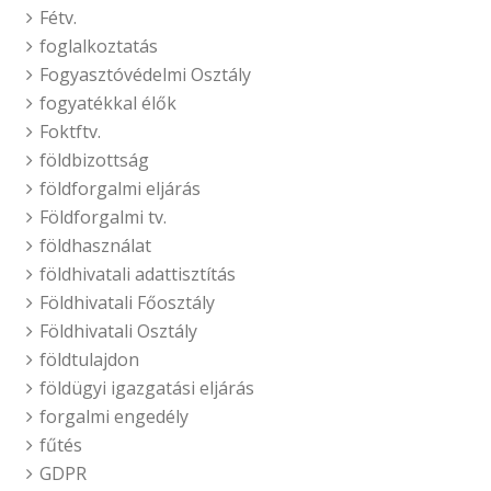
Fétv.
foglalkoztatás
Fogyasztóvédelmi Osztály
fogyatékkal élők
Foktftv.
földbizottság
földforgalmi eljárás
Földforgalmi tv.
földhasználat
földhivatali adattisztítás
Földhivatali Főosztály
Földhivatali Osztály
földtulajdon
földügyi igazgatási eljárás
forgalmi engedély
fűtés
GDPR