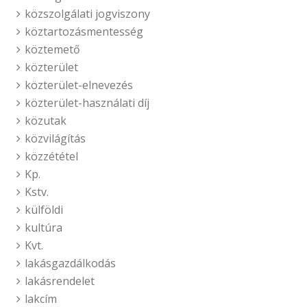
közszolgálati jogviszony
köztartozásmentesség
köztemető
közterület
közterület-elnevezés
közterület-használati díj
közutak
közvilágítás
közzététel
Kp.
Kstv.
külföldi
kultúra
Kvt.
lakásgazdálkodás
lakásrendelet
lakcím