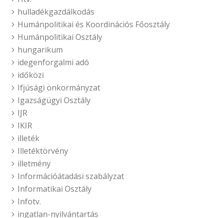
hulladékgazdálkodás
Humánpolitikai és Koordinációs Főosztály
Humánpolitikai Osztály
hungarikum
idegenforgalmi adó
időközi
Ifjúsági önkormányzat
Igazságügyi Osztály
IJR
IKIR
illeték
Illetéktörvény
illetmény
Információátadási szabályzat
Informatikai Osztály
Infotv.
ingatlan-nyilvántartás