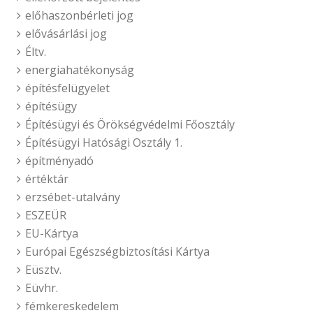
előhaszonbérleti jog
elővásárlási jog
Éltv.
energiahatékonyság
építésfelügyelet
építésügy
Építésügyi és Örökségvédelmi Főosztály
Építésügyi Hatósági Osztály 1.
építményadó
értéktár
erzsébet-utalvány
ESZEÜR
EU-Kártya
Európai Egészségbiztosítási Kártya
Eüsztv.
Eüvhr.
fémkereskedelem