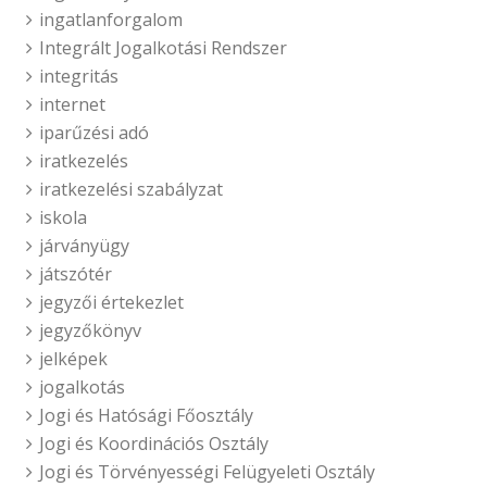
ingatlanforgalom
Integrált Jogalkotási Rendszer
integritás
internet
iparűzési adó
iratkezelés
iratkezelési szabályzat
iskola
járványügy
játszótér
jegyzői értekezlet
jegyzőkönyv
jelképek
jogalkotás
Jogi és Hatósági Főosztály
Jogi és Koordinációs Osztály
Jogi és Törvényességi Felügyeleti Osztály