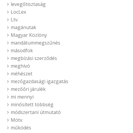
levegőtisztaság
LocLex
Ltv.
magánutak
Magyar Közlöny
mandátummegszűnés
másodfok
megbízási szerződés
meghívó
méhészet
mezőgazdasági igazgatás
mezőőri járulék
mi mennyi
minősített többség
módszertani útmutató
Mötv.
működés