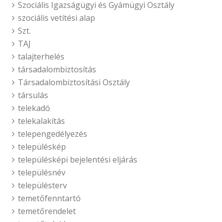
Szociális Igazságügyi és Gyámügyi Osztály
szociális vetítési alap
Szt.
TAJ
talajterhelés
társadalombiztosítás
Társadalombiztosítási Osztály
társulás
telekadó
telekalakítás
telepengedélyezés
településkép
településképi bejelentési eljárás
településnév
településterv
temetőfenntartó
temetőrendelet