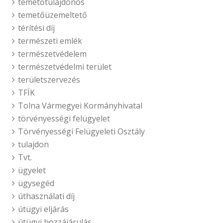
temetőtulajdonos
temetőüzemeltető
térítési díj
természeti emlék
természetvédelem
természetvédelmi terület
területszervezés
TFÍK
Tolna Vármegyei Kormányhivatal
törvényességi felügyelet
Törvényességi Felügyeleti Osztály
tulajdon
Tvt.
ügyelet
ügysegéd
úthasználati díj
útügyi eljárás
útügyi hozzájárulás