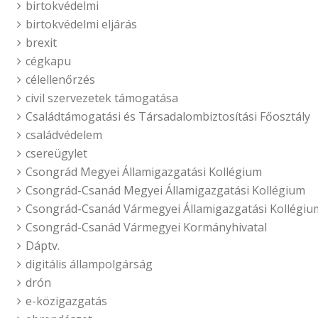
birtokvédelmi
birtokvédelmi eljárás
brexit
cégkapu
célellenőrzés
civil szervezetek támogatása
Családtámogatási és Társadalombiztosítási Főosztály
családvédelem
csereügylet
Csongrád Megyei Államigazgatási Kollégium
Csongrád-Csanád Megyei Államigazgatási Kollégium
Csongrád-Csanád Vármegyei Államigazgatási Kollégiu
Csongrád-Csanád Vármegyei Kormányhivatal
Dáptv.
digitális állampolgárság
drón
e-közigazgatás