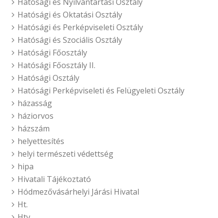
Hatósági és Nyilvántartási Osztály
Hatósági és Oktatási Osztály
Hatósági és Perképviseleti Osztály
Hatósági és Szociális Osztály
Hatósági Főosztály
Hatósági Főosztály II.
Hatósági Osztály
Hatósági Perképviseleti és Felügyeleti Osztály
házasság
háziorvos
házszám
helyettesítés
helyi természeti védettség
hipa
Hivatali Tájékoztató
Hódmezővásárhelyi Járási Hivatal
Ht.
Htv.