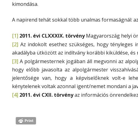
kimondása.
A napirend tehát sokkal több unalmas formaságnál: az
[1]
2011. évi CLXXXIX. törvény
Magyarország helyi ön
[2]
Az indokolt esethez szükséges, hogy tényleges in
akadályba ütközött az indítvány korábbi kiküldése, és
[3]
A polgármesternek jogában áll megvonni az alpolgá
hogy előbb javasolta az alpolgármester visszahívását
jelentősége van, hogy a képviselőknek volt-e lehe
kénytelenek voltak azonnal igent/nemet mondani a jav
[4]
2011. évi CXII. törvény
az információs önrendelkezé