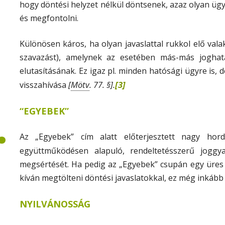
hogy döntési helyzet nélkül döntsenek, azaz olyan ü
és megfontolni.
Különösen káros, ha olyan javaslattal rukkol elő vala
szavazást), amelynek az esetében más-más joghat
elutasításának. Ez igaz pl. minden hatósági ügyre is, 
[
Mötv
. 77. §].
[3]
visszahívása
.
“EGYEBEK”
Az „Egyebek” cím alatt előterjesztett nagy hord
együttműködésen alapuló, rendeltetésszerű jogg
megsértését. Ha pedig az „Egyebek” csupán egy üres
kíván megtölteni döntési javaslatokkal, ez még inkább
.
NYILVÁNOSSÁG