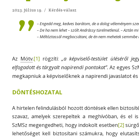
2023. július 19.
/
Kérdés-válasz
– Engedd meg, kedves barátom, de a dolog véleményem szeri
– De ha nem lehet – szólt Andrássy türelmetlenül. – Aztán m
– Méltóztassál megbocsátani, de én nem mehetek semmibe 
Mötv
[1]
„a képviselő-testület üléséről je
Az
.
rögzíti:
elfogadott és tárgyalt napirendi pontokat”.
Az egyes SzM
megkapniuk a képviselőknek a napirendi javaslatot és
.
DÖNTÉSHOZATAL
A hirtelen felindulásból hozott döntések ellen biztosít
szavaz, amelyek szerepeltek a meghívóban, és el is
[2]
SzMSz megenged­heti, hogy indokolt esetben
sürgős
lehetőséget kell biztosítani számukra, hogy elutasí