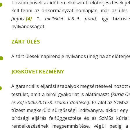
Tovább növeli az időben elkészített előterjesztések j
kell tenni az önkormányzat honlapján, már az ülés 
[Infotv.
[4]
1. melléklet II.8–9. pont],
így biztosí
nyilvánosságot.
.
ZÁRT ÜLÉS
A zárt ülések napirendje nyilvános (még ha az előterjesz
.
JOGKÖVETKEZMÉNY
A garanciális eljárási szabályok megsértésével hozott
[Kúria Ö
testület, amit a bírói gyakorlat is alátámaszt
és Köf.5046/2016/8. számú döntései].
Ez alól az SzMSz 
tűzést megkerülő sürgősségi indítványra, akkor egy
bírósági eljárás felfüggesztése és az SzMSz kúria
rendelkezésének megsemmisítése, végül pedig a k