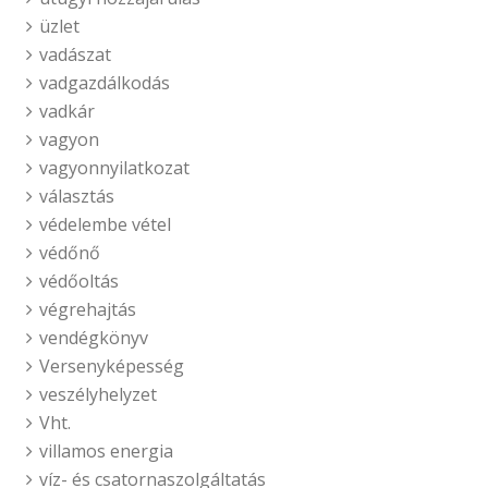
üzlet
vadászat
vadgazdálkodás
vadkár
vagyon
vagyonnyilatkozat
választás
védelembe vétel
védőnő
védőoltás
végrehajtás
vendégkönyv
Versenyképesség
veszélyhelyzet
Vht.
villamos energia
víz- és csatornaszolgáltatás