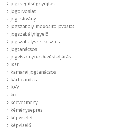
jogi segítségnyújtás
jogorvoslat
jogosítvány
jogszabály-módosító javaslat
jogszabályfigyelő
jogszabályszerkesztés
jogtanácsos
jogviszonyrendezési eljárás
Jszr.
kamarai jogtanácsos
kártalanítás
KAV
kcr
kedvezmény
kéményseprés
képviselet
képviselő