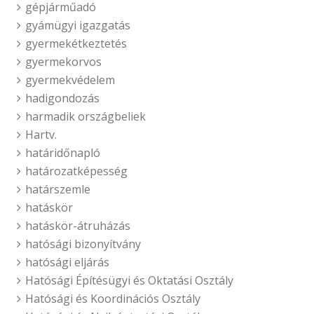
gépjárműadó
gyámügyi igazgatás
gyermekétkeztetés
gyermekorvos
gyermekvédelem
hadigondozás
harmadik országbeliek
Hartv.
határidőnapló
határozatképesség
határszemle
hatáskör
hatáskör-átruházás
hatósági bizonyítvány
hatósági eljárás
Hatósági Építésügyi és Oktatási Osztály
Hatósági és Koordinációs Osztály