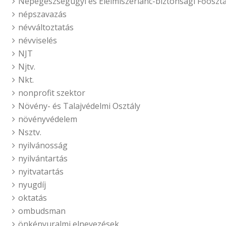
Népegészségügyi és Élelmiszerlánc-biztonsági Főosztá
népszavazás
névváltoztatás
névviselés
NJT
Njtv.
Nkt.
nonprofit szektor
Növény- és Talajvédelmi Osztály
növényvédelem
Nsztv.
nyilvánosság
nyilvántartás
nyitvatartás
nyugdíj
oktatás
ombudsman
önkényuralmi elnevezések